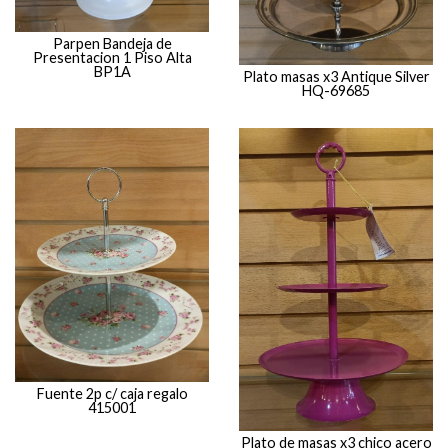
Parpen Bandeja de
Presentacion 1 Piso Alta
BP1A
Plato masas x3 Antique Silver
HQ-69685
Fuente 2p c/ caja regalo
415001
Plato de masas x3 chico acero