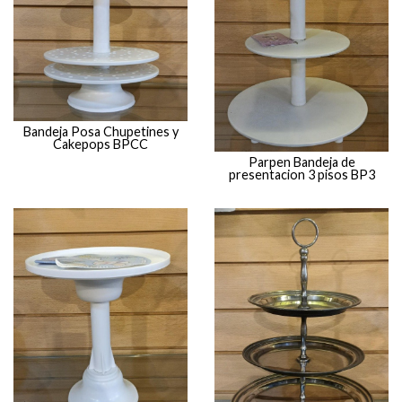
Bandeja Posa Chupetines y
Cakepops BPCC
Parpen Bandeja de
presentacion 3 pisos BP3