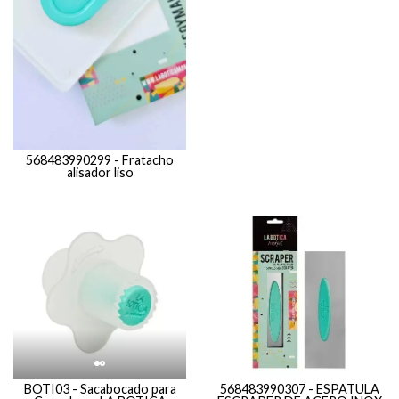
568483990299 - Fratacho
alisador liso
BOTI03 - Sacabocado para
568483990307 - ESPATULA