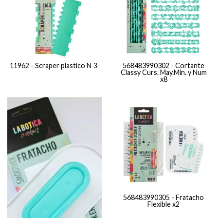
11962 - Scraper plastico N 3-
568483990302 - Cortante
Classy Curs. May.Min. y Num
x8
568483990305 - Fratacho
Flexible x2