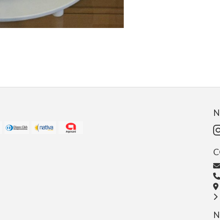
N
C
N