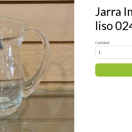
Jarra I
liso 02
Cantidad