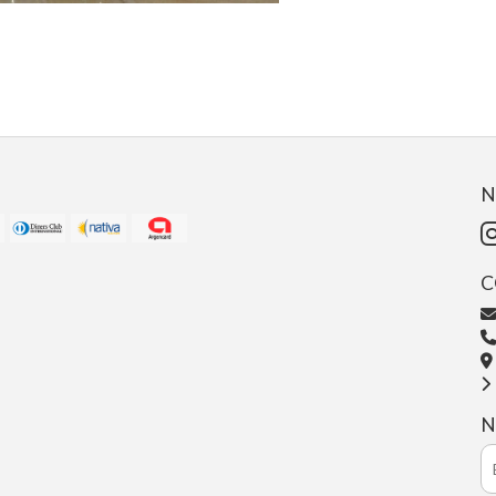
N
C
N