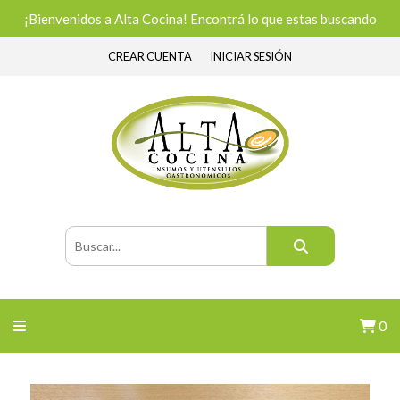
¡Bienvenidos a Alta Cocina! Encontrá lo que estas buscando
CREAR CUENTA
INICIAR SESIÓN
0