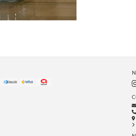
N
C
N