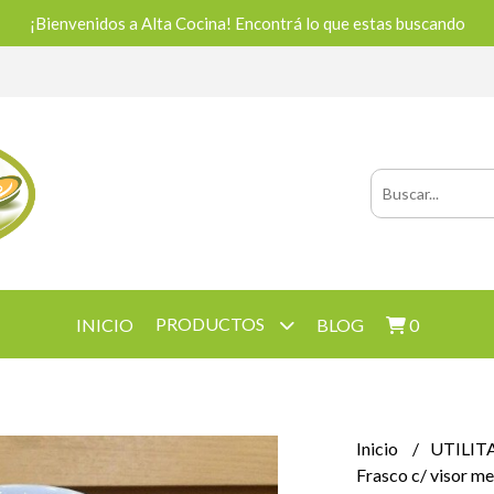
¡Bienvenidos a Alta Cocina! Encontrá lo que estas buscando
PRODUCTOS
INICIO
BLOG
0
Inicio
UTILIT
Frasco c/ visor m