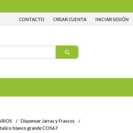
CONTACTO
CREAR CUENTA
INICIAR SESIÓN
ARIOS
Dispenser Jarras y Frascos
etalico blanco grande CO567