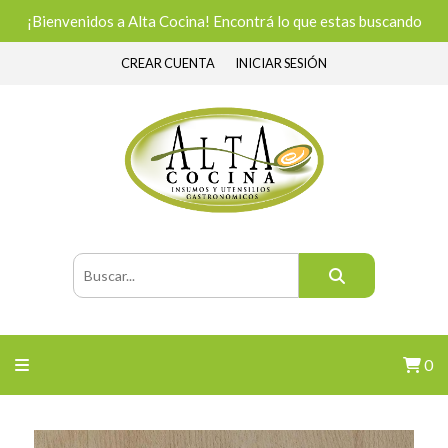
¡Bienvenidos a Alta Cocina! Encontrá lo que estas buscando
CREAR CUENTA
INICIAR SESIÓN
0