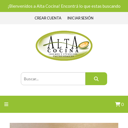
¡Bienvenidos a Alta Cocina! Encontrá lo que estas buscando
CREAR CUENTA
INICIAR SESIÓN
0