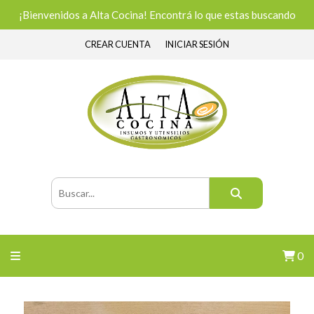
¡Bienvenidos a Alta Cocina! Encontrá lo que estas buscando
CREAR CUENTA
INICIAR SESIÓN
0