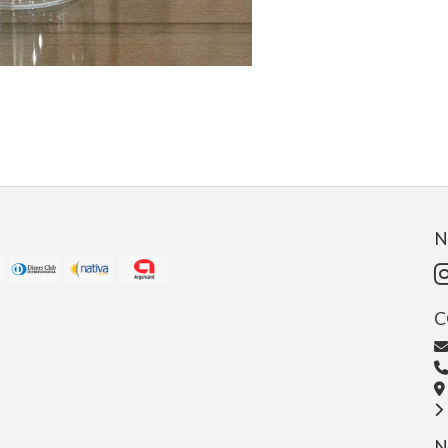
N
C
N