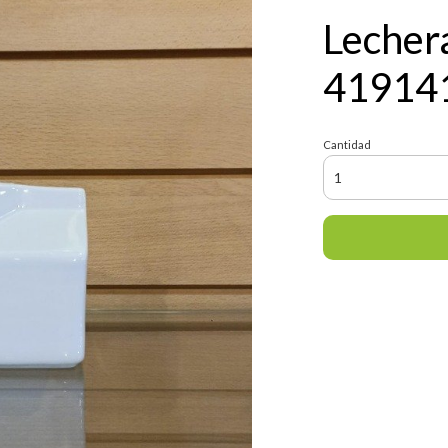
Lecher
41914
Cantidad