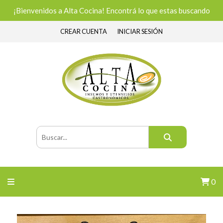
¡Bienvenidos a Alta Cocina! Encontrá lo que estas buscando
CREAR CUENTA
INICIAR SESIÓN
0