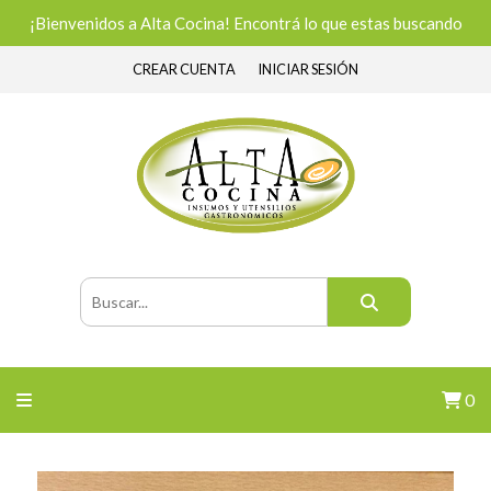
¡Bienvenidos a Alta Cocina! Encontrá lo que estas buscando
CREAR CUENTA
INICIAR SESIÓN
0