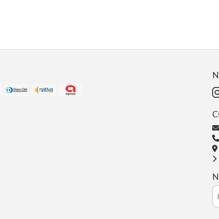
N
C
N