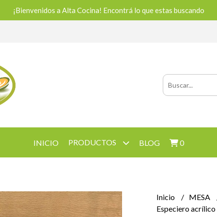
¡Bienvenidos a Alta Cocina! Encontrá lo que estas buscando
PRODUCTOS
INICIO
BLOG
0
Inicio
MESA
Especiero acrílic