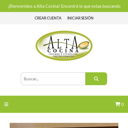
¡Bienvenidos a Alta Cocina! Encontrá lo que estas buscando
CREAR CUENTA
INICIAR SESIÓN
0