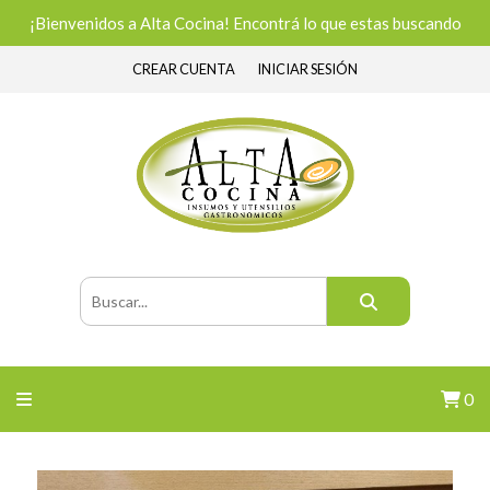
¡Bienvenidos a Alta Cocina! Encontrá lo que estas buscando
CREAR CUENTA
INICIAR SESIÓN
0