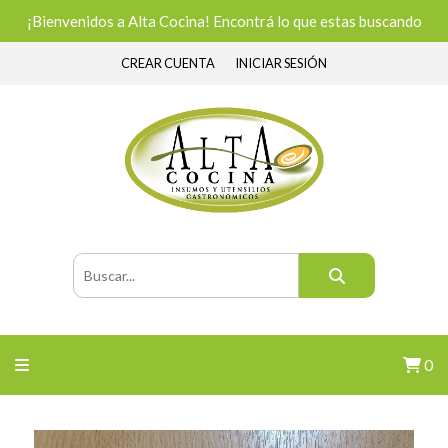
¡Bienvenidos a Alta Cocina! Encontrá lo que estas buscando
CREAR CUENTA
INICIAR SESIÓN
0