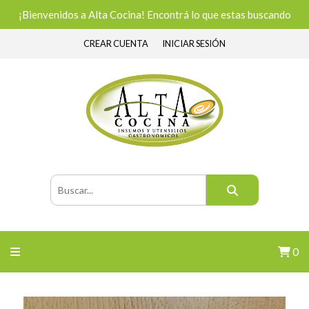
¡Bienvenidos a Alta Cocina! Encontrá lo que estas buscando
CREAR CUENTA
INICIAR SESIÓN
0