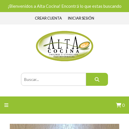
¡Bienvenidos a Alta Cocina! Encontrá lo que estas buscando
CREAR CUENTA
INICIAR SESIÓN
0