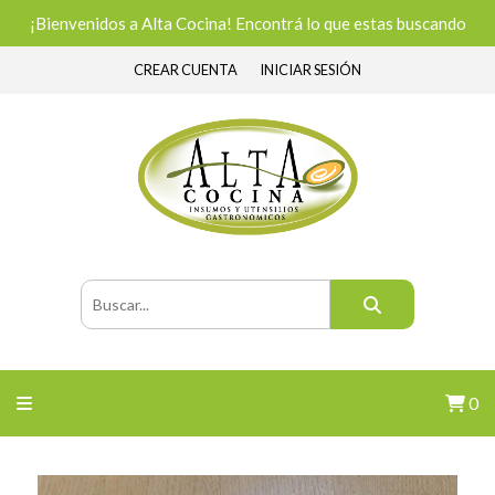
¡Bienvenidos a Alta Cocina! Encontrá lo que estas buscando
CREAR CUENTA
INICIAR SESIÓN
0