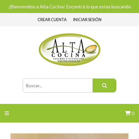
¡Bienvenidos a Alta Cocina! Encontrá lo que estas buscando
CREAR CUENTA
INICIAR SESIÓN
0